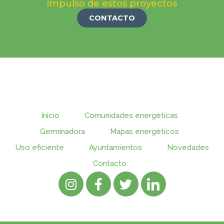
impulso de estos proyectos
CONTACTO
Inicio
Comunidades energéticas
Germinadora
Mapas energéticos
Uso eficiente
Ayuntamientos
Novedades
Contacto
I
F
T
I
n
a
w
c
s
c
i
o
t
e
t
n