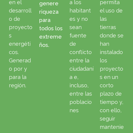
en el
a los
permita
genere
desarroll
habitant
el uso de
riqueza
o de
es y no
las
para
proyecto
sean
tierras
todos los
s
fuente
donde se
extreme
energéti
de
han
ños.
cos.
conflicto
instalado
Generad
entre la
los
o por y
ciudadaní
proyecto
para la
a e,
s en un
región.
incluso,
corto
entre las
plazo de
poblacio
tiempo y,
nes
con ello,
seguir
mantenie